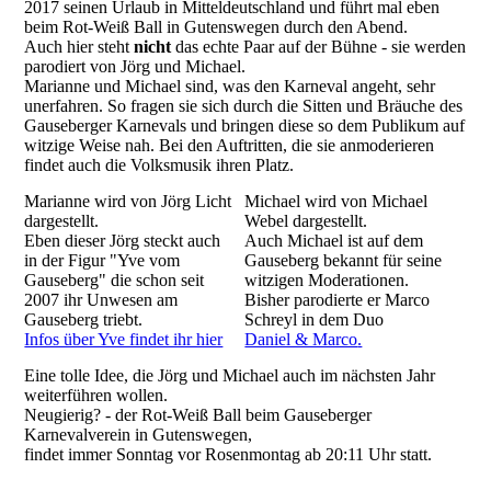
2017 seinen Urlaub in Mitteldeutschland und führt mal eben
beim Rot-Weiß Ball in Gutenswegen durch den Abend.
Auch hier steht
nicht
das echte Paar auf der Bühne - sie werden
parodiert von Jörg und Michael.
Marianne und Michael sind, was den Karneval angeht, sehr
unerfahren. So fragen sie sich durch die Sitten und Bräuche des
Gauseberger Karnevals und bringen diese so dem Publikum auf
witzige Weise nah. Bei den Auftritten, die sie anmoderieren
findet auch die Volksmusik ihren Platz.
Marianne wird von Jörg Licht
Michael wird von Michael
dargestellt.
Webel dargestellt.
Eben dieser Jörg steckt auch
Auch Michael ist auf dem
in der Figur "Yve vom
Gauseberg bekannt für seine
Gauseberg" die schon seit
witzigen Moderationen.
2007 ihr Unwesen am
Bisher parodierte er Marco
Gauseberg triebt.
Schreyl in dem Duo
Infos über Yve findet ihr hier
Daniel & Marco
.
Eine tolle Idee, die Jörg und Michael auch im nächsten Jahr
weiterführen wollen.
Neugierig? - der Rot-Weiß Ball beim Gauseberger
Karnevalverein in Gutenswegen,
findet immer Sonntag vor Rosenmontag ab 20:11 Uhr statt.